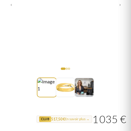
‹
›
1 035 €
517,50 €
En savoir plus →
CLUB