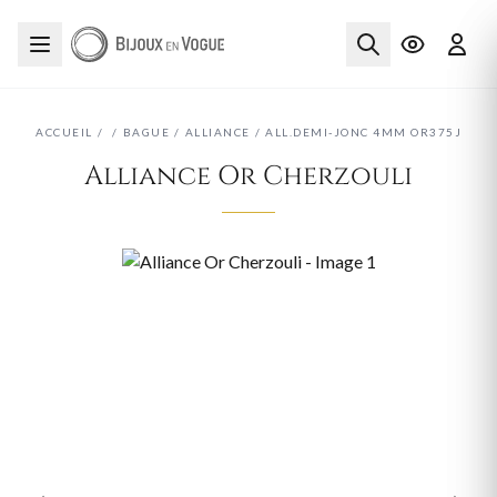
ACCUEIL
/
/
BAGUE
/
ALLIANCE
/
ALL.DEMI-JONC 4MM OR375J
Alliance Or Cherzouli
‹
›