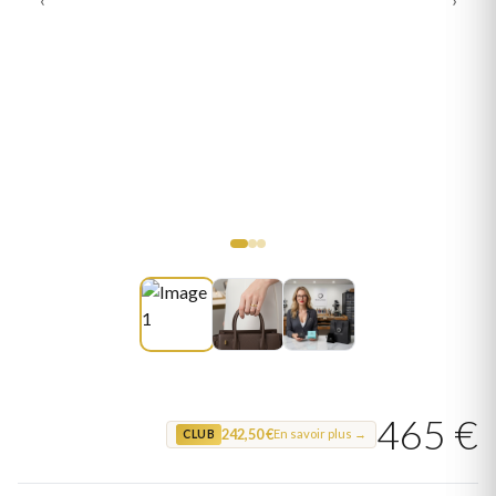
465 €
242,50 €
En savoir plus →
CLUB