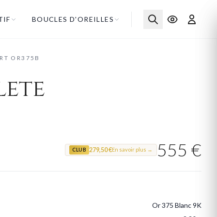
TIF
BOUCLES D'OREILLES
RT OR375B
lete
555 €
279,50 €
En savoir plus →
CLUB
Or 375 Blanc 9K