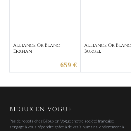
Alliance Or Blanc
Alliance Or Blan
Erxhan
Burgel
659 €
BIJOUX EN VOGUE
Pas de robots chez Bijoux en Vogue : notre société française
s'engage à vous répondre grâce à de vrais humains, entièrement à