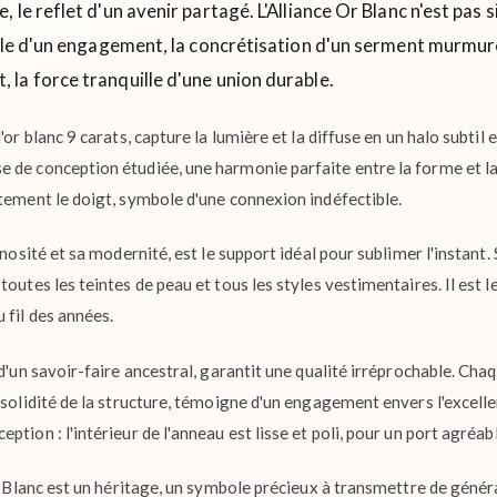
 le reflet d'un avenir partagé. L'Alliance Or Blanc n'est pas
ble d'un engagement, la concrétisation d'un serment murmuré à 
, la force tranquille d'une union durable.
'or blanc 9 carats, capture la lumière et la diffuse en un halo subtil 
 de conception étudiée, une harmonie parfaite entre la forme et la 
atement le doigt, symbole d'une connexion indéfectible.
inosité et sa modernité, est le support idéal pour sublimer l'instant.
outes les teintes de peau et tous les styles vestimentaires. Il est l
 fil des années.
d'un savoir-faire ancestral, garantit une qualité irréprochable. Chaq
 solidité de la structure, témoigne d'un engagement envers l'excelle
tion : l'intérieur de l'anneau est lisse et poli, pour un port agréab
Or Blanc est un héritage, un symbole précieux à transmettre de génér