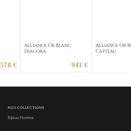
c
Alliance Or Blanc
Alliance Or 
Diagora
Catteau
578 €
941 €
NOS COLLECTIONS
Bijoux Homme