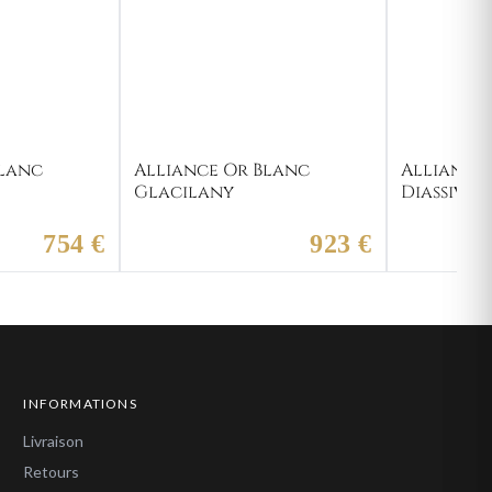
Blanc
Alliance Or Blanc
Alliance
Glacilany
Diassivi
754 €
923 €
INFORMATIONS
Livraison
Retours