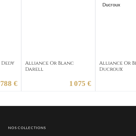
c Dedy
Alliance Or Blanc
Alliance Or 
Darell
Ducroux
 788 €
1 075 €
NOS COLLECTIONS