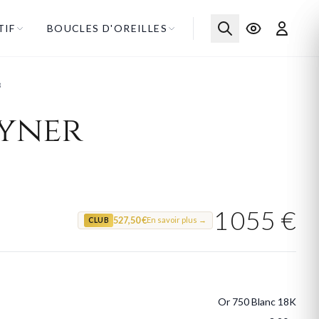
TIF
BOUCLES D'OREILLES
B
ayner
1 055 €
527,50 €
En savoir plus →
CLUB
Or 750 Blanc 18K