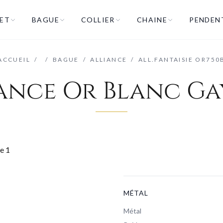
ET
BAGUE
COLLIER
CHAINE
PENDEN
ACCUEIL
/
/
BAGUE
/
ALLIANCE
/
ALL.FANTAISIE OR750
ance Or Blanc G
MÉTAL
Métal