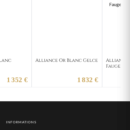
Blanc
Alliance Or Blanc Gelce
Alliance
Faugeron
1 352 €
1 832 €
INFORMATIONS