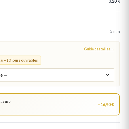
3.20 g
3 mm
Guide des tailles →
élai ~10 jours ouvrables
ravure
+16,90 €