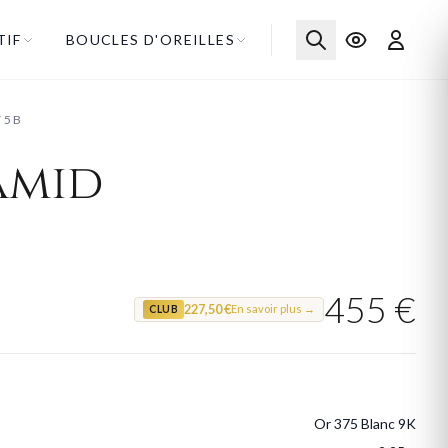
TIF
BOUCLES D'OREILLES
75B
amid
455 €
227,50 €
En savoir plus →
CLUB
Or 375 Blanc 9K