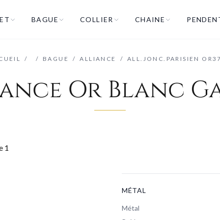
ET
BAGUE
COLLIER
CHAINE
PENDEN
CUEIL
/
/
BAGUE
/
ALLIANCE
/
ALL.JONC.PARISIEN OR3
iance Or Blanc G
MÉTAL
Métal