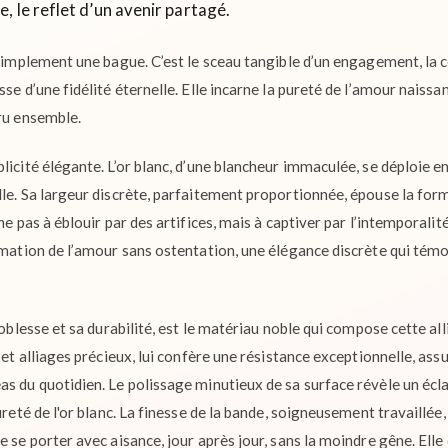
 le reflet d’un avenir partagé.
s simplement une bague. C’est le sceau tangible d’un engagement, la
se d’une fidélité éternelle. Elle incarne la pureté de l’amour naissa
uru ensemble.
licité élégante. L’or blanc, d’une blancheur immaculée, se déploie en
lle. Sa largeur discrète, parfaitement proportionnée, épouse la for
he pas à éblouir par des artifices, mais à captiver par l’intemporalit
irmation de l’amour sans ostentation, une élégance discrète qui té
 noblesse et sa durabilité, est le matériau noble qui compose cette al
 et alliages précieux, lui confère une résistance exceptionnelle, assu
s du quotidien. Le polissage minutieux de sa surface révèle un écla
ureté de l'or blanc. La finesse de la bande, soigneusement travaillée
e se porter avec aisance, jour après jour, sans la moindre gêne. Elle