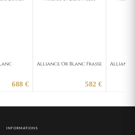
Blanc
Alliance Or Blanc Frasse
Alliance 
688 €
582 €
INFORMATIONS