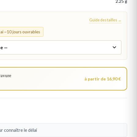
2.25 g
Guide des tailles →
élai ~10 jours ouvrables
ravure
à partir de 16,90 €
r connaître le délai