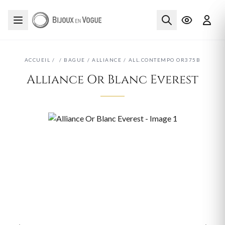
ACCUEIL
/
/
BAGUE
/
ALLIANCE
/
ALL.CONTEMPO OR375B
Alliance Or Blanc Everest
‹
›