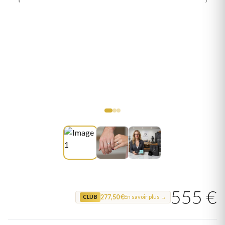
555 €
277,50 €
En savoir plus →
CLUB