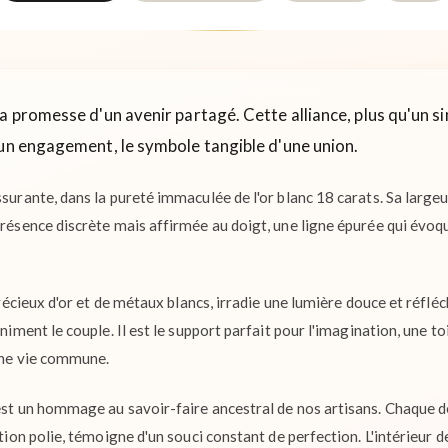
a promesse d'un avenir partagé. Cette alliance, plus qu'un si
'un engagement, le symbole tangible d'une union.
ssurante, dans la pureté immaculée de l'or blanc 18 carats. Sa largeu
présence discrète mais affirmée au doigt, une ligne épurée qui évoque
e précieux d'or et de métaux blancs, irradie une lumière douce et réfl
animent le couple. Il est le support parfait pour l'imagination, une toi
'une vie commune.
est un hommage au savoir-faire ancestral de nos artisans. Chaque dét
ition polie, témoigne d'un souci constant de perfection. L'intérieur d