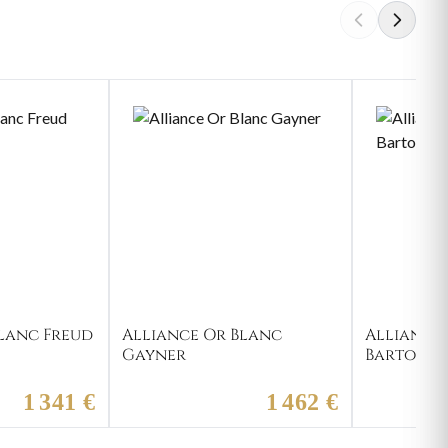
lanc Freud
Alliance Or Blanc
Alliance
Gayner
Bartoche
1 341 €
1 462 €