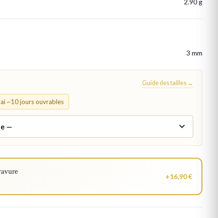
2.90 g
3 mm
Guide des tailles →
élai ~10 jours ouvrables
ravure
+16,90 €