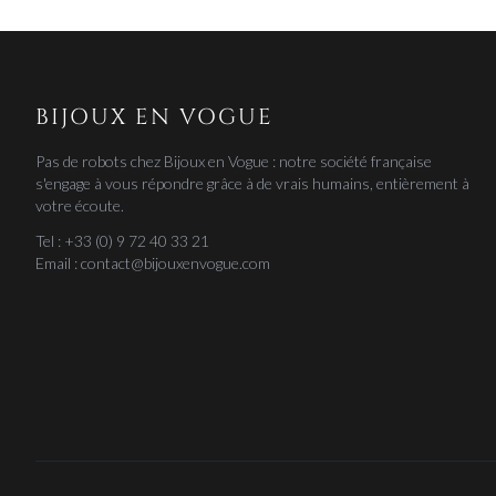
BIJOUX EN VOGUE
Pas de robots chez Bijoux en Vogue : notre société française
s'engage à vous répondre grâce à de vrais humains, entièrement à
votre écoute.
Tel : +33 (0) 9 72 40 33 21
Email : contact@bijouxenvogue.com