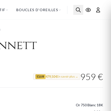
TIF
BOUCLES D'OREILLES
B
ennett
959 €
479,50 €
En savoir plus →
CLUB
Or 750 Blanc 18K