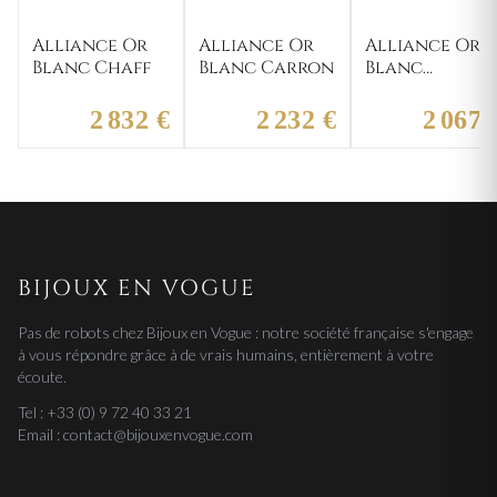
Alliance Or
Alliance Or
Alliance Or
Blanc Chaff
Blanc Carron
Blanc
Betaudier
2 832 €
2 232 €
2 067 
BIJOUX EN VOGUE
Pas de robots chez Bijoux en Vogue : notre société française s'engage
à vous répondre grâce à de vrais humains, entièrement à votre
écoute.
Tel : +33 (0) 9 72 40 33 21
Email : contact@bijouxenvogue.com