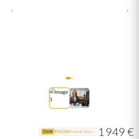
‹
›
1 949 €
974,50 €
En savoir plus →
CLUB