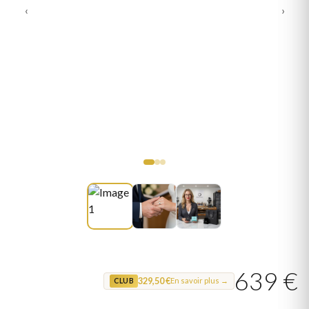
‹
›
639 €
329,50 €
En savoir plus →
CLUB