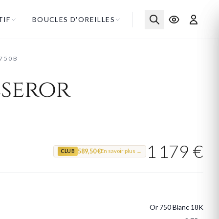
TIF
BOUCLES D'OREILLES
R750B
eseror
1 179 €
589,50 €
En savoir plus →
CLUB
Or 750 Blanc 18K