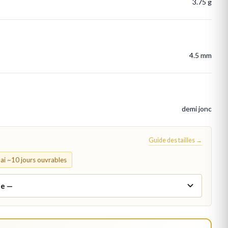
3.75 g
4.5 mm
demi jonc
Guide des tailles →
élai ~10 jours ouvrables