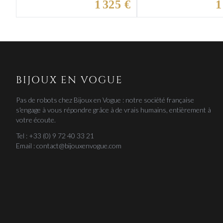
1 325 €
1
BIJOUX EN VOGUE
Pas de robots chez Bijoux en Vogue : notre société française
s'engage à vous répondre grâce à de vrais humains, entièrement à
votre écoute.
Tel : +33 (0) 9 72 40 33 21
Email : contact@bijouxenvogue.com