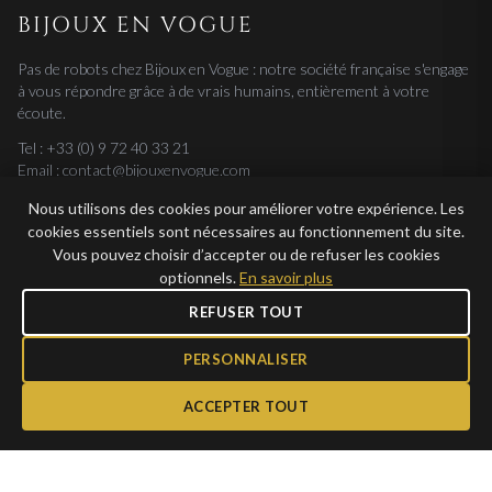
BIJOUX EN VOGUE
Pas de robots chez Bijoux en Vogue : notre société française s'engage
à vous répondre grâce à de vrais humains, entièrement à votre
écoute.
Tel : +33 (0) 9 72 40 33 21
Email : contact@bijouxenvogue.com
Nous utilisons des cookies pour améliorer votre expérience. Les
cookies essentiels sont nécessaires au fonctionnement du site.
NOS COLLECTIONS
Vous pouvez choisir d’accepter ou de refuser les cookies
optionnels.
En savoir plus
Bijoux Homme
REFUSER TOUT
PERSONNALISER
INFORMATIONS
Livraison
ACCEPTER TOUT
Retours
Garantie
Mentions Légales