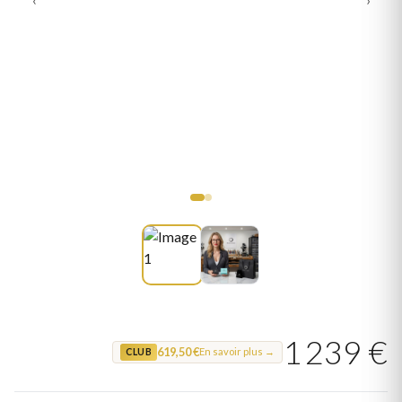
1 239 €
619,50 €
En savoir plus →
CLUB