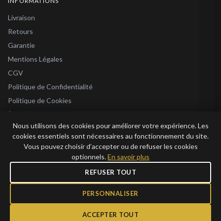
INFORMATIONS
Livraison
Retours
Garantie
Mentions Légales
CGV
Politique de Confidentialité
Politique de Cookies
À Propos
Nous utilisons des cookies pour améliorer votre expérience. Les
Blog
cookies essentiels sont nécessaires au fonctionnement du site.
Vous pouvez choisir d’accepter ou de refuser les cookies
optionnels.
En savoir plus
REFUSER TOUT
© 2026 Bijoux en Vogue. Tous droits réservés.
Bijoux en Vogue SAS · SIRET 915 286 975 00015 · RCS Antibes · TVA FR69 915
PERSONNALISER
286 975 · Capital 1 000 €
ACCEPTER TOUT