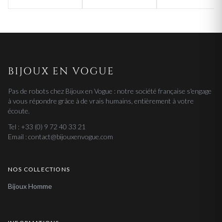
BIJOUX EN VOGUE
Pas de robots chez Bijoux en Vogue : notre société française s'engage
à vous répondre grâce à de vrais humains, entièrement à votre
écoute.
Tel : +33 (0) 9 72 40 33 21
Email : contact@bijouxenvogue.com
NOS COLLECTIONS
Bijoux Homme