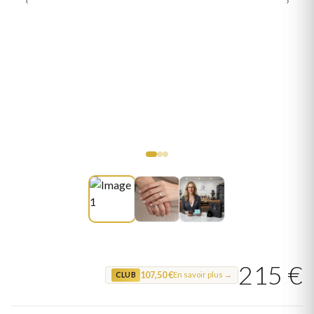
215 €
107,50 €
En savoir plus →
CLUB