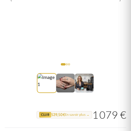
1 079 €
539,50 €
En savoir plus →
CLUB