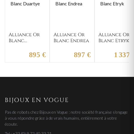
Alliance Or
Alliance Or
Alliance Or
Blanc
Blanc Endrea
Blanc Etryk
Duartye
895 €
897 €
1 337 
BIJOUX EN VOGUE
Pas de robots chez Bijoux en Vogue : notre société française s'engage
à vous répondre grâce à de vrais humains, entièrement à votre
écoute.
Tel : +33 (0) 9 72 40 33 21