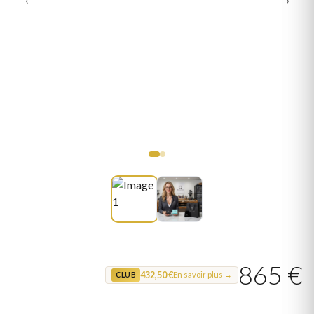
865 €
432,50 €
En savoir plus →
CLUB