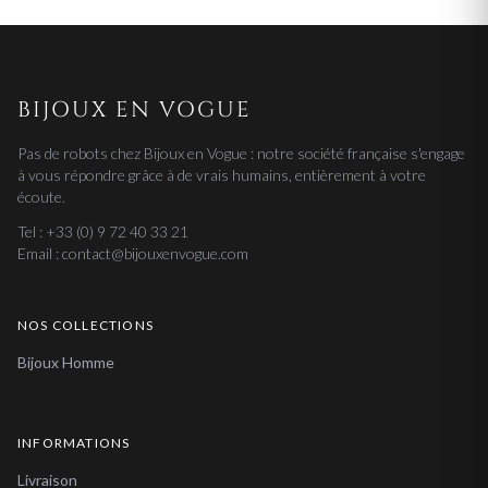
BIJOUX EN VOGUE
Pas de robots chez Bijoux en Vogue : notre société française s'engage
à vous répondre grâce à de vrais humains, entièrement à votre
écoute.
Tel : +33 (0) 9 72 40 33 21
Email : contact@bijouxenvogue.com
NOS COLLECTIONS
Bijoux Homme
INFORMATIONS
Livraison