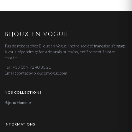
BIJOUX EN VOGUE
Pas de robots chez Bijoux en Vogue : notre société française s'engage
à vous répondre grâce à de vrais humains, entièrement à votre
écoute.
Tel : +33 (0) 9 72 40 33 21
Email : contact@bijouxenvogue.com
NOS COLLECTIONS
Bijoux Homme
INFORMATIONS