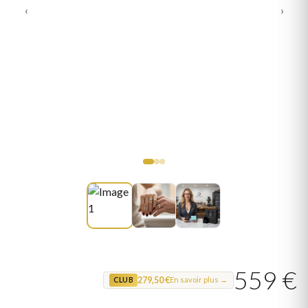
‹
›
559 €
279,50 €
En savoir plus →
CLUB