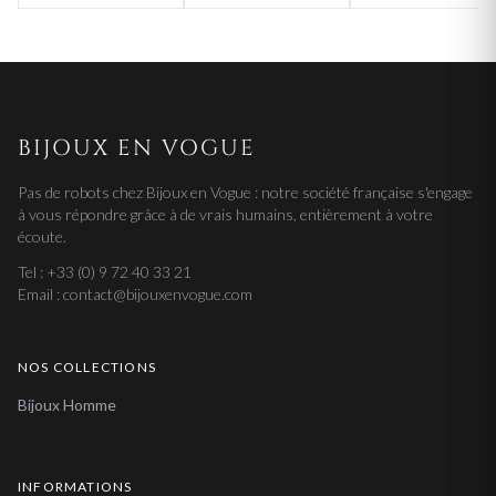
BIJOUX EN VOGUE
Pas de robots chez Bijoux en Vogue : notre société française s'engage
à vous répondre grâce à de vrais humains, entièrement à votre
écoute.
Tel : +33 (0) 9 72 40 33 21
Email : contact@bijouxenvogue.com
NOS COLLECTIONS
Bijoux Homme
INFORMATIONS