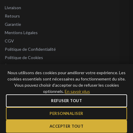
Livraison
Retours
Garantie
Mentions Légales
CGV
Politique de Confidentialité
Politique de Cookies
À Propos
Nous utilisons des cookies pour améliorer votre expérience. Les
Blog
cookies essentiels sont nécessaires au fonctionnement du site.
Vous pouvez choisir d’accepter ou de refuser les cookies
optionnels.
En savoir plus
REFUSER TOUT
© 2026 Bijoux en Vogue. Tous droits réservés.
Bijoux en Vogue SAS · SIRET 915 286 975 00015 · RCS Antibes · TVA FR69 915
PERSONNALISER
286 975 · Capital 1 000 €
ACCEPTER TOUT