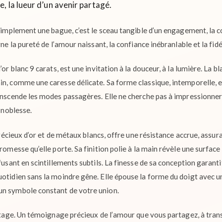
, la lueur d’un avenir partagé.
 simplement une bague, c’est le sceau tangible d’un engagement, la 
rne la pureté de l’amour naissant, la confiance inébranlable et la fidé
’or blanc 9 carats, est une invitation à la douceur, à la lumière. La b
in, comme une caresse délicate. Sa forme classique, intemporelle, es
anscende les modes passagères. Elle ne cherche pas à impressionner 
a noblesse.
 précieux d’or et de métaux blancs, offre une résistance accrue, assur
romesse qu’elle porte. Sa finition polie à la main révèle une surface 
ffusant en scintillements subtils. La finesse de sa conception garant
uotidien sans la moindre gêne. Elle épouse la forme du doigt avec u
un symbole constant de votre union.
éritage. Un témoignage précieux de l’amour que vous partagez, à tra