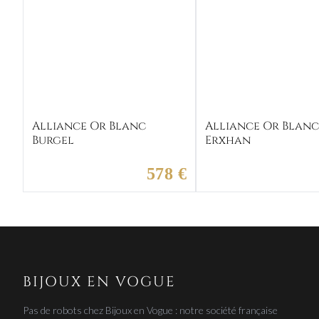
Alliance Or Blanc
Alliance Or Blan
Burgel
Erxhan
578 €
BIJOUX EN VOGUE
Pas de robots chez Bijoux en Vogue : notre société française