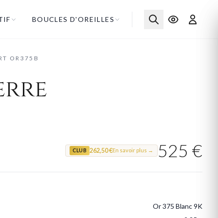
TIF
BOUCLES D'OREILLES
RT OR375B
erre
525 €
262,50 €
En savoir plus →
CLUB
Or 375 Blanc 9K