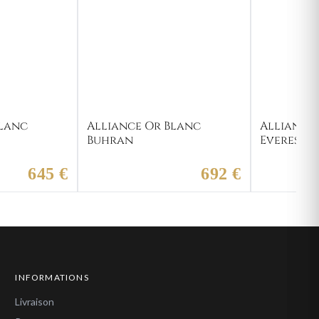
Blanc
Alliance Or Blanc
Alliance
Buhran
Everest
645 €
692 €
INFORMATIONS
Livraison