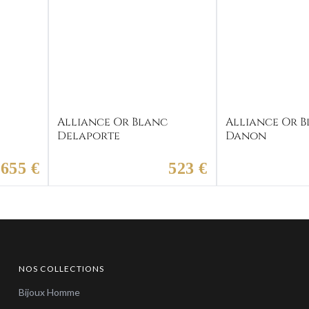
c
Alliance Or Blanc
Alliance Or 
Delaporte
Danon
655 €
523 €
NOS COLLECTIONS
Bijoux Homme