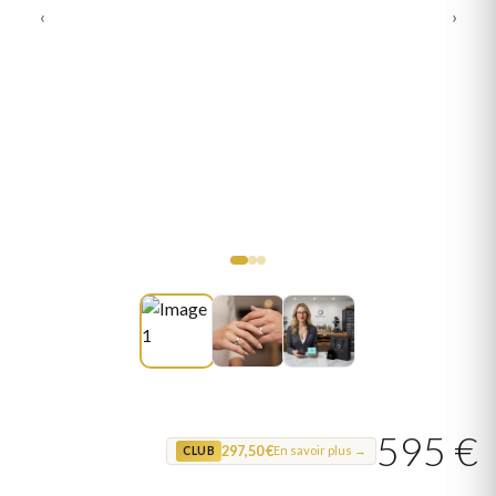
‹
›
595 €
297,50 €
En savoir plus →
CLUB