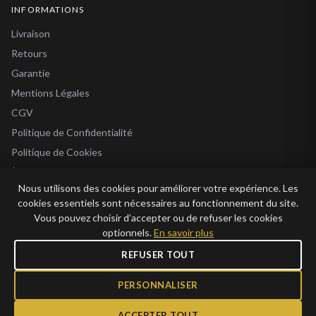
INFORMATIONS
Livraison
Retours
Garantie
Mentions Légales
CGV
Politique de Confidentialité
Politique de Cookies
À Propos
Nous utilisons des cookies pour améliorer votre expérience. Les
Blog
cookies essentiels sont nécessaires au fonctionnement du site.
Vous pouvez choisir d’accepter ou de refuser les cookies
optionnels.
En savoir plus
REFUSER TOUT
© 2026 Bijoux en Vogue. Tous droits réservés.
Bijoux en Vogue SAS · SIRET 915 286 975 00015 · RCS Antibes · TVA FR69 915
PERSONNALISER
286 975 · Capital 1 000 €
ACCEPTER TOUT