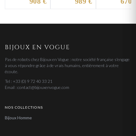
908 €
989 €
670 
BIJOUX EN VOGUE
Pas de robots chez Bijoux en Vogue : notre société française s'engage
à vous répondre grâce à de vrais humains, entièrement à votre
écoute.
Tel : +33 (0) 9 72 40 33 21
Email : contact@bijouxenvogue.com
NOS COLLECTIONS
Bijoux Homme