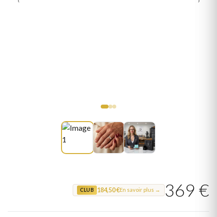
369 €
184,50 €
En savoir plus →
CLUB