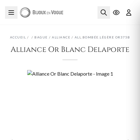
ACCUEIL
/
/
BAGUE
/
ALLIANCE
/
ALL.BOMBÉE.LÉGÈRE OR375B
Alliance Or Blanc Delaporte
‹
›