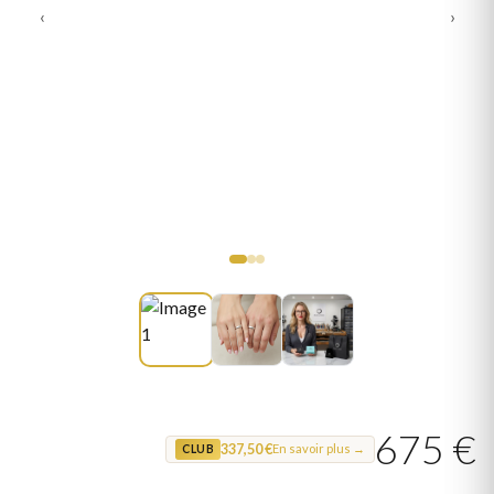
‹
›
675 €
337,50 €
En savoir plus →
CLUB