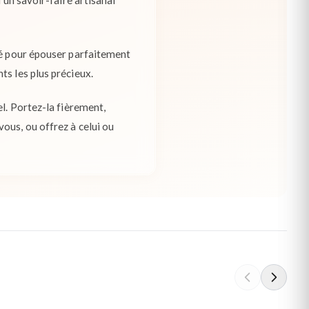
'un savoir-faire artisanal
nné pour épouser parfaitement
ts les plus précieux.
el. Portez-la fièrement,
ous, ou offrez à celui ou