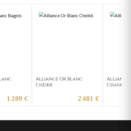
Blanc
Alliance Or Blanc
Alliance
Cheikk
Chafai
1 209 €
2 481 €