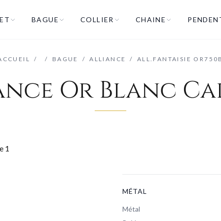
ET
BAGUE
COLLIER
CHAINE
PENDEN
ACCUEIL
/
/
BAGUE
/
ALLIANCE
/
ALL.FANTAISIE OR750
ance Or Blanc C
MÉTAL
Métal