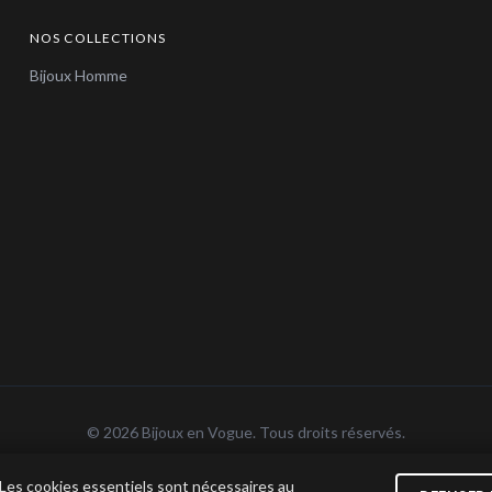
NOS COLLECTIONS
Bijoux Homme
© 2026 Bijoux en Vogue. Tous droits réservés.
n Vogue SAS · SIRET 915 286 975 00015 · RCS Antibes · TVA FR69 915 286 975 · Capita
 Les cookies essentiels sont nécessaires au