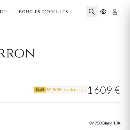
TIF
BOUCLES D'OREILLES
B
arron
1 609 €
834,50 €
En savoir plus →
CLUB
Or 750 Blanc 18K