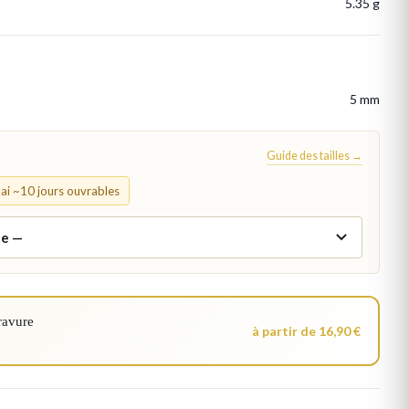
5.35 g
5 mm
Guide des tailles →
élai ~10 jours ouvrables
ravure
à partir de 16,90 €