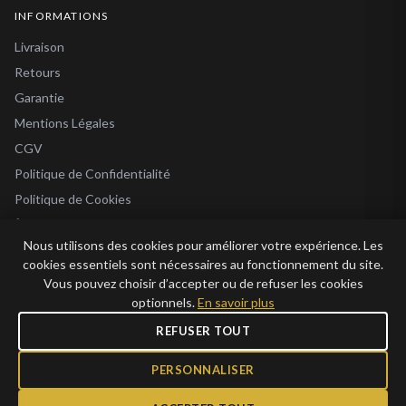
INFORMATIONS
Livraison
Retours
Garantie
Mentions Légales
CGV
Politique de Confidentialité
Politique de Cookies
À Propos
Nous utilisons des cookies pour améliorer votre expérience. Les
Blog
cookies essentiels sont nécessaires au fonctionnement du site.
Vous pouvez choisir d’accepter ou de refuser les cookies
optionnels.
En savoir plus
REFUSER TOUT
© 2026 Bijoux en Vogue. Tous droits réservés.
Bijoux en Vogue SAS · SIRET 915 286 975 00015 · RCS Antibes · TVA FR69 915
PERSONNALISER
286 975 · Capital 1 000 €