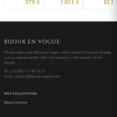
979 €
1 051 €
813 
BIJOUX EN VOGUE
Pas de robots chez Bijoux en Vogue : notre société française s'engage
à vous répondre grâce à de vrais humains, entièrement à votre
écoute.
Tel : +33 (0) 9 72 40 33 21
Email : contact@bijouxenvogue.com
NOS COLLECTIONS
Bijoux Homme