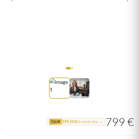
799 €
399,50 €
En savoir plus →
CLUB