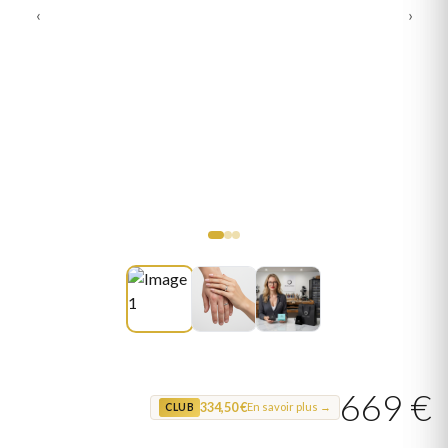
‹
›
669 €
334,50 €
En savoir plus →
CLUB