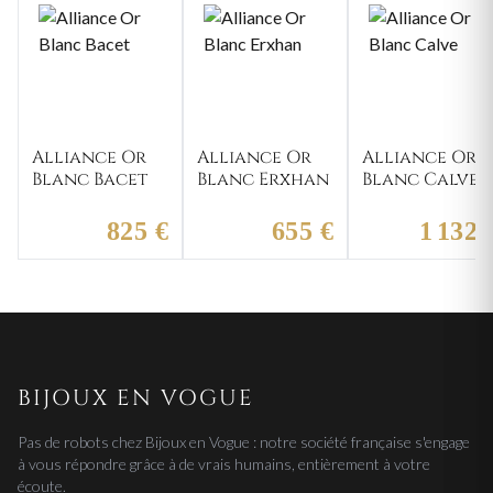
Alliance Or
Alliance Or
Alliance Or
Blanc Bacet
Blanc Erxhan
Blanc Calve
825 €
655 €
1 132 
BIJOUX EN VOGUE
Pas de robots chez Bijoux en Vogue : notre société française s'engage
à vous répondre grâce à de vrais humains, entièrement à votre
écoute.