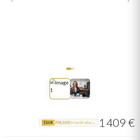
1 409 €
704,50 €
En savoir plus →
CLUB