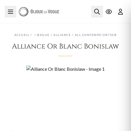
ACCUEIL
/
/
BAGUE
/
ALLIANCE
/
ALL.CONTEMPO OR750B
Alliance Or Blanc Bonislaw
‹
›