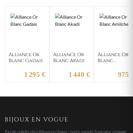
Alliance Or
Alliance Or
Alliance Or
Blanc Gadais
Blanc Akadi
Blanc
Amilcheri
1 295 €
1 440 €
975 
BIJOUX EN VOGUE
Pas de robots chez Bijoux en Vogue : notre société française s'engage