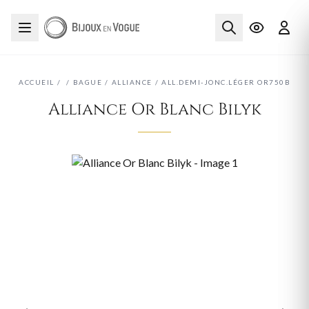
ACCUEIL
/
/
BAGUE
/
ALLIANCE
/
ALL.DEMI-JONC.LÉGER OR750B
Alliance Or Blanc Bilyk
‹
›