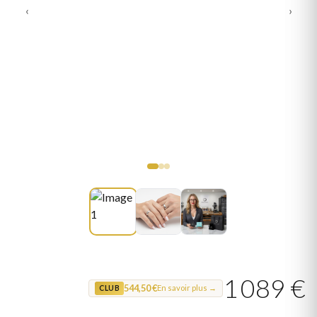
‹
›
1 089 €
544,50 €
En savoir plus →
CLUB