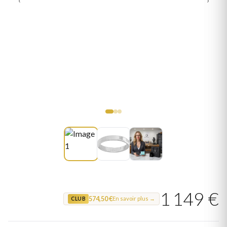
1 149 €
574,50 €
En savoir plus →
CLUB