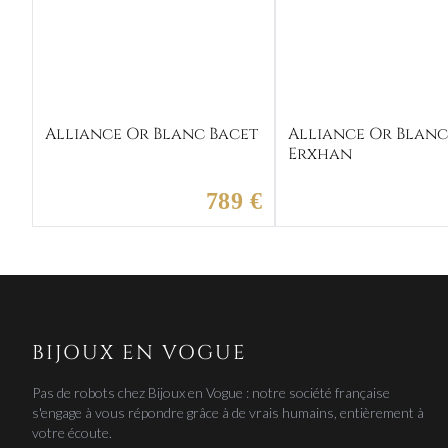
Alliance Or Blanc Bacet
Alliance Or Blan
Erxhan
789 €
BIJOUX EN VOGUE
Pas de robots chez Bijoux en Vogue : notre société française
s'engage à vous répondre grâce à de vrais humains, entièrement à
votre écoute.