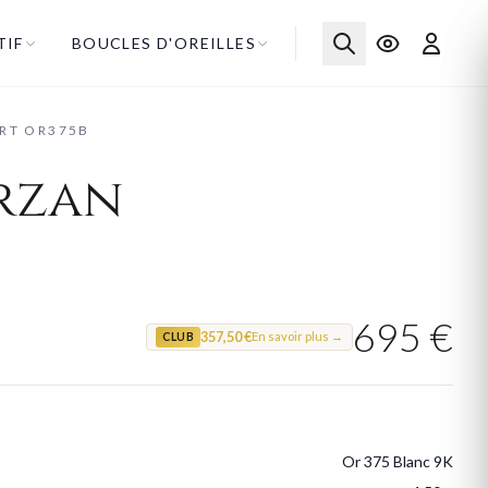
TIF
BOUCLES D'OREILLES
RT OR375B
erzan
695 €
357,50 €
En savoir plus →
CLUB
Or 375 Blanc 9K