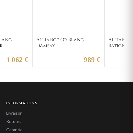
Blanc
Alliance Or Blanc
Alliance
r
Damsay
Batigne
1 062 €
989 €
INFORMATIONS
Livraison
Retours
Garantie