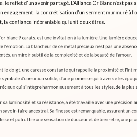
 le reflet d'un avenir partagé. L'Alliance Or Blanc n'est pas 
un engagement, la concrétisation d'un serment murmuré à l'ore
, la confiance inébranlable qui unit deux êtres.
'or blanc 9 carats, est une invitation à la lumière. Une lumière douce,
e l'émotion. La blancheur de ce métal précieux n'est pas une absenc
entés, un miroir subtil de la complexité et de la beauté de l'amour.
t le doigt, une caresse constante qui rappelle la proximité et l'inti
le symbole d'une union solide, d'une promesse qui traverse les époques
cieux qui s'intègre harmonieusement à tous les styles, de la plus s
ur sa luminosité et sa résistance, a été travaillé avec une précision a
 savoir-faire ancestral. Sa finesse est remarquable, assurant un 
r lisse et poli offre une sensation de douceur et de bien-être, une 