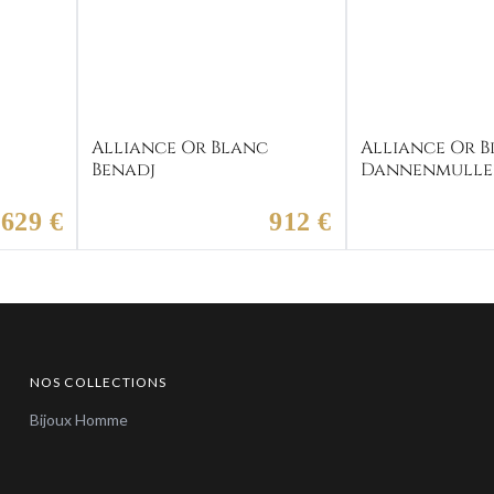
c
Alliance Or Blanc
Alliance Or 
Benadj
Dannenmulle
629 €
912 €
NOS COLLECTIONS
Bijoux Homme