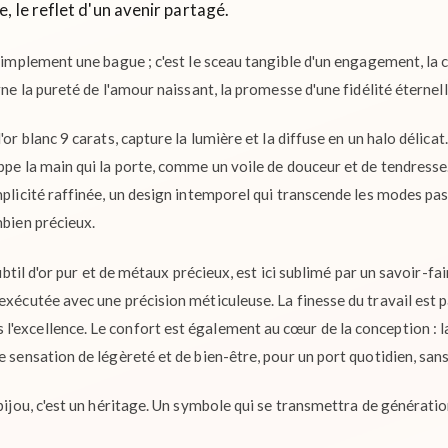
 le reflet d'un avenir partagé.
 simplement une bague ; c'est le sceau tangible d'un engagement, la
rne la pureté de l'amour naissant, la promesse d'une fidélité éternell
'or blanc 9 carats, capture la lumière et la diffuse en un halo délica
ppe la main qui la porte, comme un voile de douceur et de tendresse
mplicité raffinée, un design intemporel qui transcende les modes pas
mbien précieux.
 subtil d'or pur et de métaux précieux, est ici sublimé par un savoir-f
exécutée avec une précision méticuleuse. La finesse du travail est 
'excellence. Le confort est également au cœur de la conception : 
e sensation de légèreté et de bien-être, pour un port quotidien, san
 bijou, c'est un héritage. Un symbole qui se transmettra de générati