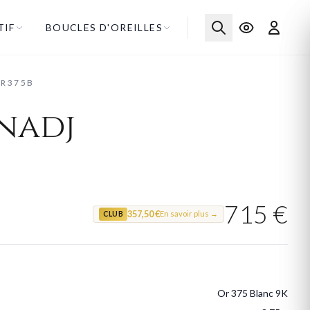
TIF
BOUCLES D'OREILLES
OR375B
nadj
715 €
357,50 €
En savoir plus →
CLUB
Or 375 Blanc 9K