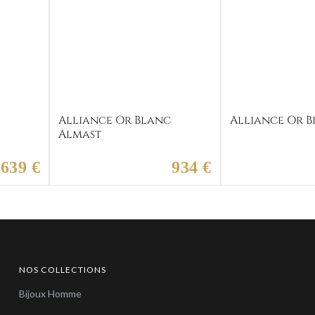
c
Alliance Or Blanc
Alliance Or B
Almast
639 €
934 €
NOS COLLECTIONS
Bijoux Homme