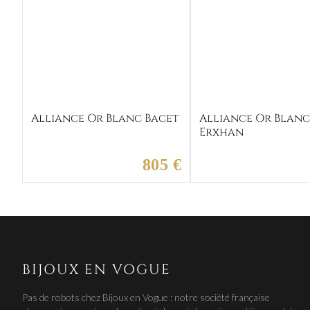
Alliance Or Blanc Bacet
Alliance Or Blan
Erxhan
805 €
BIJOUX EN VOGUE
Pas de robots chez Bijoux en Vogue : notre société française