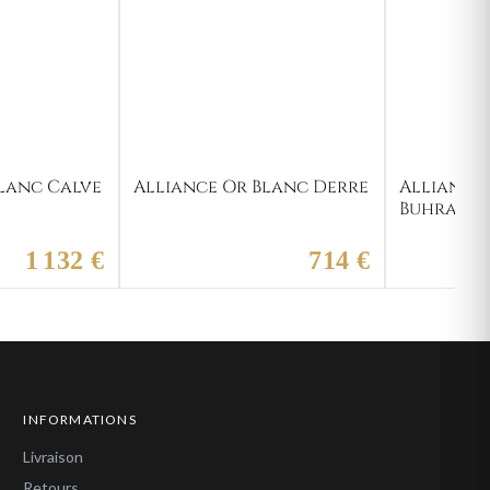
lanc Calve
Alliance Or Blanc Derre
Alliance
Buhran
1 132 €
714 €
INFORMATIONS
Livraison
Retours