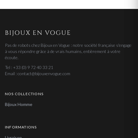
BIJOUX EN VOGUE
Pas de robots chez Bijoux en Vogue : notre société française s'engage
à vous répondre grâce à de vrais humains, entièrement à votre
écoute.
Tel : +33 (0) 9 72 40 33 21
Email : contact@bijouxenvogue.com
NOS COLLECTIONS
Bijoux Homme
INFORMATIONS
Livraison