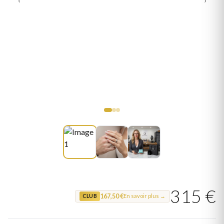
315 €
167,50 €
En savoir plus →
CLUB