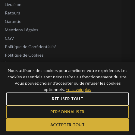
Livraison
Retours
Garantie
Mentions Légales
CGV
Politique de Confidentialité
Politique de Cookies
À Propos
Nous utilisons des cookies pour améliorer votre expérience. Les
Blog
cookies essentiels sont nécessaires au fonctionnement du site.
Vous pouvez choisir d’accepter ou de refuser les cookies
optionnels.
En savoir plus
REFUSER TOUT
© 2026 Bijoux en Vogue. Tous droits réservés.
Bijoux en Vogue SAS · SIRET 915 286 975 00015 · RCS Antibes · TVA FR69 915
PERSONNALISER
286 975 · Capital 1 000 €
ACCEPTER TOUT