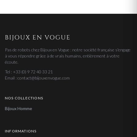
BIJOUX EN VOGUE
Pas de robots chez Bijoux en Vogue : notre société française s'engage
à vous répondre grâce à de vrais humains, entièrement à votre
écoute.
Tel : +33 (0) 9 72 40 33 21
Email : contact@bijouxenvogue.com
NOS COLLECTIONS
Bijoux Homme
INFORMATIONS