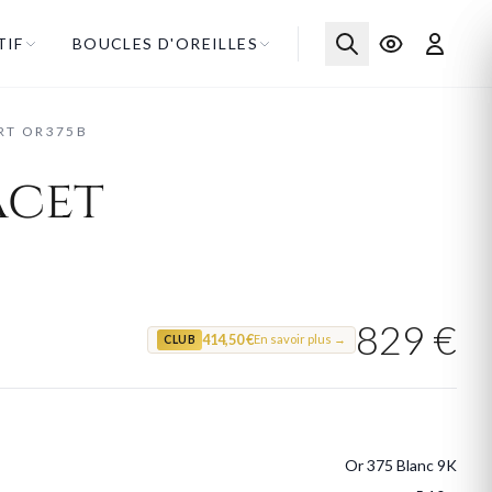
TIF
BOUCLES D'OREILLES
RT OR375B
acet
829 €
414,50 €
En savoir plus →
CLUB
Or 375 Blanc 9K