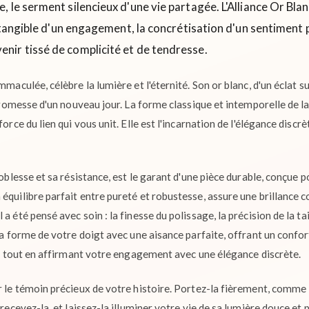
 le serment silencieux d'une vie partagée. L'Alliance Or Bla
u tangible d'un engagement, la concrétisation d'un sentiment 
enir tissé de complicité et de tendresse.
mmaculée, célèbre la lumière et l'éternité. Son or blanc, d'un éclat sub
 promesse d'un nouveau jour. La forme classique et intemporelle de la
force du lien qui vous unit. Elle est l'incarnation de l'élégance dis
noblesse et sa résistance, est le garant d'une pièce durable, conçue p
équilibre parfait entre pureté et robustesse, assure une brillance 
a été pensé avec soin : la finesse du polissage, la précision de la ta
 la forme de votre doigt avec une aisance parfaite, offrant un conf
er, tout en affirmant votre engagement avec une élégance discrète.
ir le témoin précieux de votre histoire. Portez-la fièrement, comm
 recevez-la, et laissez-la illuminer votre vie de sa lumière douce et p