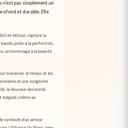
nc n'est pas simplement un
profond et durable. Elle
til et délicat, capture la
 bande, polie à la perfection,
crète, un hommage à la beauté
our traverser le temps et les
constante et une longévité
ille, la douceur des bords
ort inégalé, même au
e le symbole d'un amour
ure. L'Alliance Or Blanc, bien