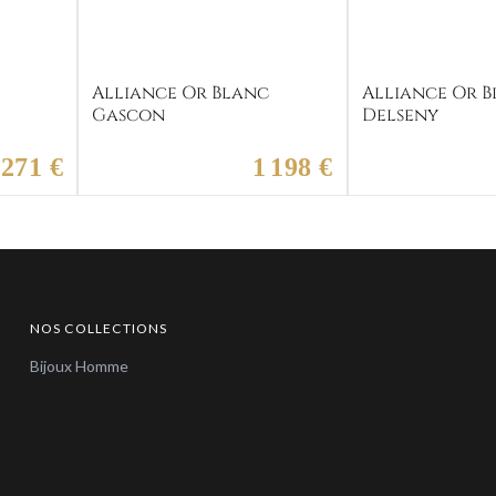
c
Alliance Or Blanc
Alliance Or 
Gascon
Delseny
 271 €
1 198 €
NOS COLLECTIONS
Bijoux Homme