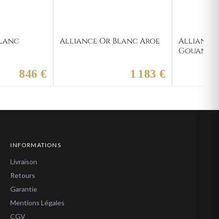
Blanc
Alliance Or Blanc Aroe
Alliance
Gouanel
846 €
1 183 €
INFORMATIONS
Livraison
Retours
Garantie
Mentions Légales
CGV