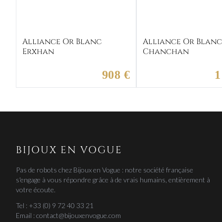
Alliance Or Blanc
Alliance Or Blan
Erxhan
Chanchan
908 €
1
BIJOUX EN VOGUE
Pas de robots chez Bijoux en Vogue : notre société française
s'engage à vous répondre grâce à de vrais humains, entièrement à
votre écoute.
Tel : +33 (0) 9 72 40 33 21
Email : contact@bijouxenvogue.com