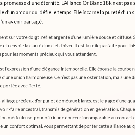
la promesse d’une éternité. L’Alliance Or Blanc 18k n’est pa
ble d’un amour qui défie le temps. Elle incarne la pureté d’un 
’un avenir partagé.
nt sur votre doigt, reflet argenté d’une lumière douce et diffuse. S
t renvoie la clarté d’un ciel d’hiver. Il est la toile parfaite pour l’h
e pour les moments précieux qui vous attendent.
st l’expression d’une élégance intemporelle. Elle épouse la courbe 
le d’une union harmonieuse. Ce n’est pas une ostentation, mais une d
e portée avec fierté.
un alliage précieux d'or pur et de métaux blancs, est le gage d'une qu
savoir-faire ancestral, transmis de génération en génération. Chaque
tion méticuleuse, pour offrir une douceur incomparable au contact de
re un confort optimal, vous permettant de porter cette alliance au