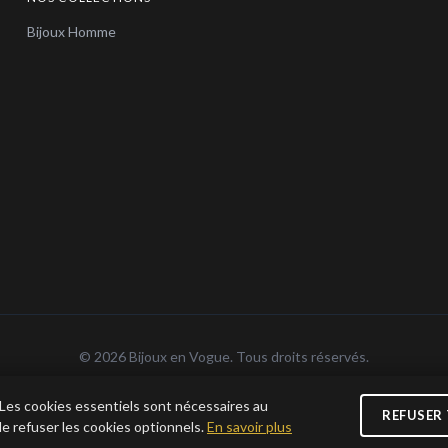
Bijoux Homme
© 2026 Bijoux en Vogue. Tous droits réservés.
n Vogue SAS · SIRET 915 286 975 00015 · RCS Antibes · TVA FR69 915 286 975 · Capita
 Les cookies essentiels sont nécessaires au
REFUSER
e refuser les cookies optionnels.
En savoir plus