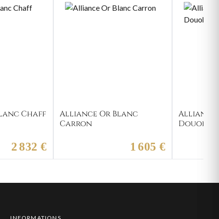
Blanc Chaff
Alliance Or Blanc
Alliance
Carron
Douohou
2 832 €
1 605 €
INFORMATIONS