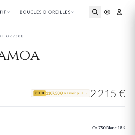
TIF
BOUCLES D'OREILLES
RT OR750B
samoa
2 215 €
1107,50 €
En savoir plus →
CLUB
Or 750 Blanc 18K