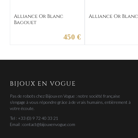
Alliance Or Blanc
Alliance Or Blanc
Bagouet
450 €
BIJOUX EN VOGUE
Pas de robots chez Bijoux en Vogue : notre société française
s'engage à vous répondre grâce à de vrais humains, entièrement à
votre écoute.
Tel : +33 (0) 9 72 40 33 21
Email : contact@bijouxenvogue.com