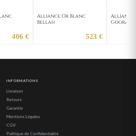
Blanc
Alliance Or Blanc
Alliance
Bellah
Gooram
406 €
523 €
INFORMATIONS
Livraison
Retours
Garantie
Mentions Légales
CGV
Politique de Confidentialité