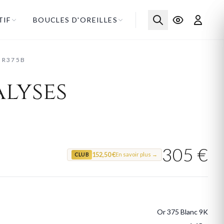
TIF
BOUCLES D'OREILLES
OR375B
lyses
305 €
152,50 €
En savoir plus →
CLUB
Or 375 Blanc 9K