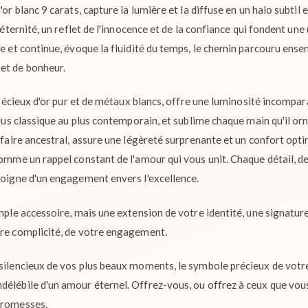
'or blanc 9 carats, capture la lumière et la diffuse en un halo subtil
l'éternité, un reflet de l'innocence et de la confiance qui fondent un
se et continue, évoque la fluidité du temps, le chemin parcouru ensem
et de bonheur.
e précieux d'or pur et de métaux blancs, offre une luminosité incompar
 plus classique au plus contemporain, et sublime chaque main qu'il orn
r-faire ancestral, assure une légèreté surprenante et un confort opt
comme un rappel constant de l'amour qui vous unit. Chaque détail, de
émoigne d'un engagement envers l'excellence.
mple accessoire, mais une extension de votre identité, une signature 
tre complicité, de votre engagement.
 silencieux de vos plus beaux moments, le symbole précieux de votr
élébile d'un amour éternel. Offrez-vous, ou offrez à ceux que vous 
promesses.