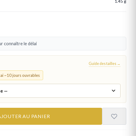
1.45 g
r connaître le délai
Guide des tailles →
élai ~10 jours ouvrables
AJOUTER AU PANIER