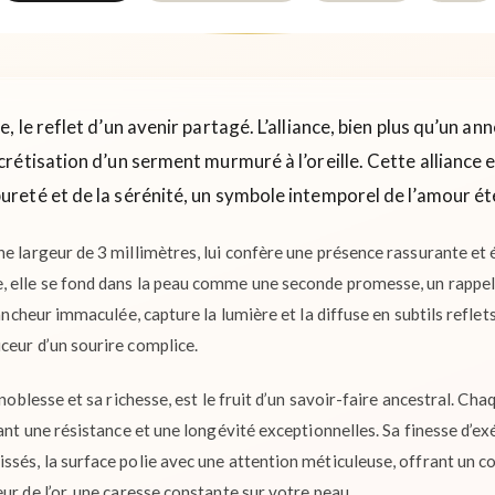
 le reflet d’un avenir partagé. L’alliance, bien plus qu’un ann
étisation d’un serment murmuré à l’oreille. Cette alliance e
ureté et de la sérénité, un symbole intemporel de l’amour ét
e largeur de 3 millimètres, lui confère une présence rassurante et é
, elle se fond dans la peau comme une seconde promesse, un rappel
lancheur immaculée, capture la lumière et la diffuse en subtils refle
ceur d’un sourire complice.
 noblesse et sa richesse, est le fruit d’un savoir-faire ancestral. C
sant une résistance et une longévité exceptionnelles. Sa finesse d’ex
ssés, la surface polie avec une attention méticuleuse, offrant un co
ur de l’or, une caresse constante sur votre peau.