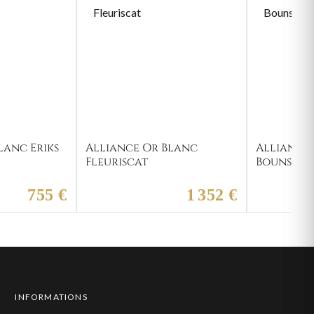
lanc Eriks
Alliance Or Blanc
Alliance
Fleuriscat
Bounsou
755 €
1 352 €
INFORMATIONS