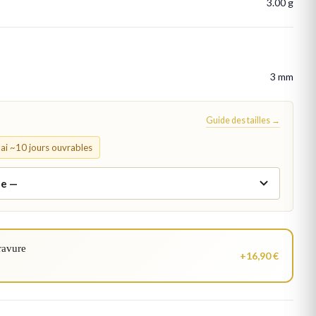
3.00 g
3 mm
Guide des tailles →
élai ~10 jours ouvrables
ravure
+16,90 €