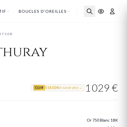
TIF
BOUCLES D'OREILLES
R750B
thuray
1 029 €
514,50 €
En savoir plus →
CLUB
Or 750 Blanc 18K