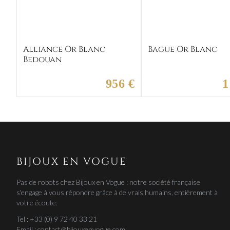
Alliance Or Blanc
Bague Or Blanc
Bedouan
956 €
1
BIJOUX EN VOGUE
Pas de robots chez Bijoux en Vogue : notre société française
s'engage à vous répondre grâce à de vrais humains, entièrement à
votre écoute.
Tel : +33 (0) 9 72 40 33 21
Email : contact@bijouxenvogue.com