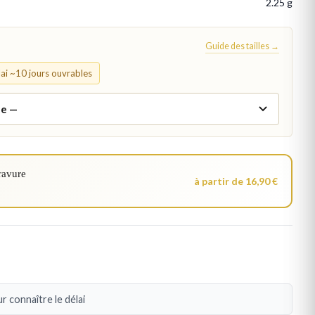
2.25 g
Guide des tailles →
élai ~10 jours ouvrables
ravure
à partir de 16,90 €
r connaître le délai