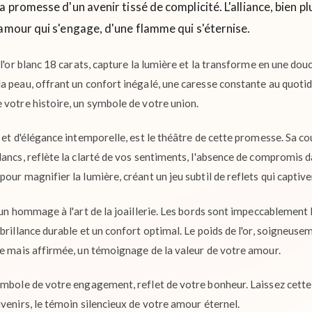
a promesse d'un avenir tissé de complicité. L'alliance, bien pl
amour qui s'engage, d'une flamme qui s'éternise.
 l'or blanc 18 carats, capture la lumière et la transforme en une d
 peau, offrant un confort inégalé, une caresse constante au quotidi
 votre histoire, un symbole de votre union.
 et d'élégance intemporelle, est le théâtre de cette promesse. Sa co
lancs, reflète la clarté de vos sentiments, l'absence de compromis
our magnifier la lumière, créant un jeu subtil de reflets qui captive
un hommage à l'art de la joaillerie. Les bords sont impeccablement li
brillance durable et un confort optimal. Le poids de l'or, soigneusem
te mais affirmée, un témoignage de la valeur de votre amour.
ymbole de votre engagement, reflet de votre bonheur. Laissez cette
venirs, le témoin silencieux de votre amour éternel.