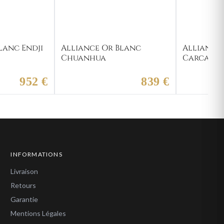
lanc Endji
Alliance Or Blanc
Alliance
Chuanhua
Carcace
952 €
839 €
INFORMATIONS
Livraison
Retours
Garantie
Mentions Légales