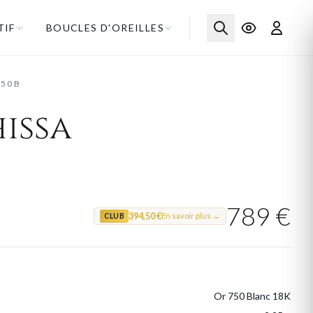
TIF
BOUCLES D'OREILLES
750B
issa
789 €
394,50 €
En savoir plus →
CLUB
Or 750 Blanc 18K