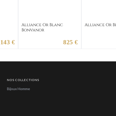
Alliance Or Blanc
Alliance Or B
Bonvanor
 143 €
825 €
NOS COLLECTIONS
Bijoux Homme