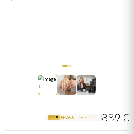
889 €
444,50 €
En savoir plus →
CLUB