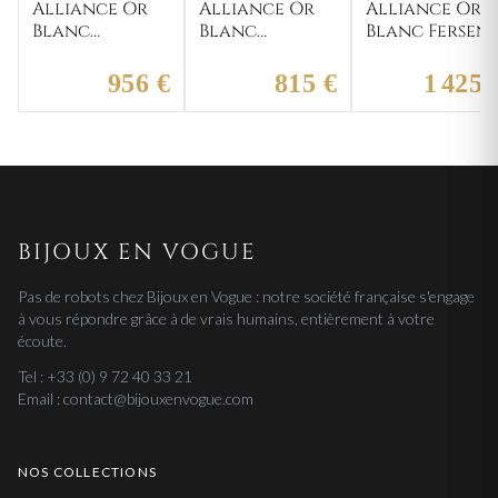
Alliance Or
Alliance Or
Alliance Or
Blanc
Blanc
Blanc Fersen
Bedouan
Chuanhua
956 €
815 €
1 425 
BIJOUX EN VOGUE
Pas de robots chez Bijoux en Vogue : notre société française s'engage
à vous répondre grâce à de vrais humains, entièrement à votre
écoute.
Tel : +33 (0) 9 72 40 33 21
Email : contact@bijouxenvogue.com
NOS COLLECTIONS