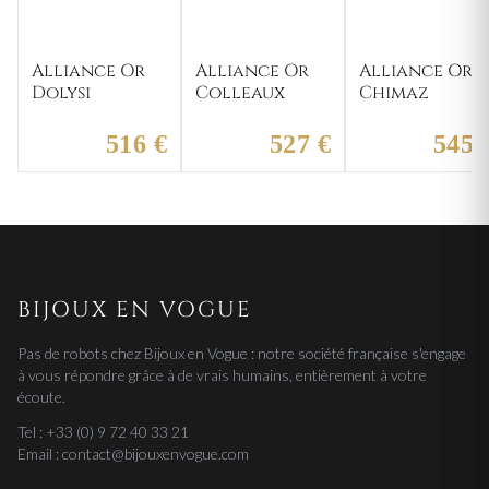
Alliance Or
Alliance Or
Alliance Or
Dolysi
Colleaux
Chimaz
516 €
527 €
545 
BIJOUX EN VOGUE
Pas de robots chez Bijoux en Vogue : notre société française s'engage
à vous répondre grâce à de vrais humains, entièrement à votre
écoute.
Tel : +33 (0) 9 72 40 33 21
Email : contact@bijouxenvogue.com