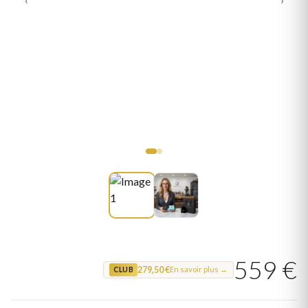
559 €
279,50 €
En savoir plus →
CLUB