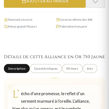
AJOUTER AU PANIER
Paiement sécurisé
Livraison offerte dès 40€
Retour gratuit 90 jours
Fabrication française
Détails de cette Alliance en Or 750 Jaune
Description
Caractéristiques
90 Jours
Avis
L’
écho d’une promesse, le reflet d’un
serment murmuré à l’oreille. L’alliance,
bien plus qu’un anneau, est le symbole