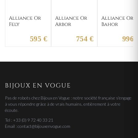
Alliance Or
Alliance Or
Alliance Or
Fely
Arbor
Bahor
595 €
754 €
996 
BIJOUX EN VOGUE
Pas de robots chez Bijoux en Vogue : notre société française s'engage
à vous répondre grâce à de vrais humains, entièrement à votre
écoute.
Tel : +33 (0) 9 72 40 33 21
Email : contact@bijouxenvogue.com