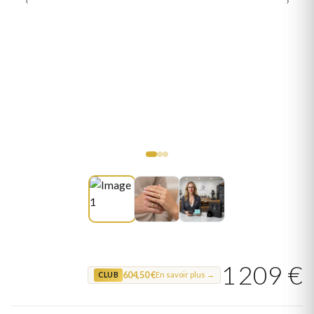
1 209 €
604,50 €
En savoir plus →
CLUB