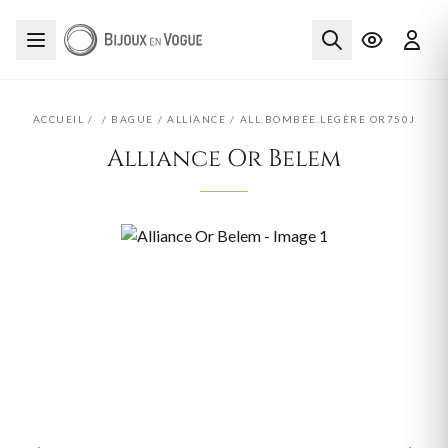
ACCUEIL
/
/
BAGUE
/
ALLIANCE
/
ALL.BOMBÉE.LÉGÈRE OR750J
Alliance Or Belem
‹
›