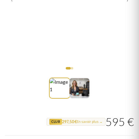
595 €
297,50 €
En savoir plus →
CLUB