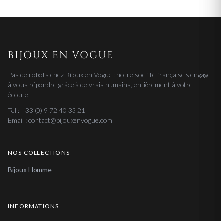
BIJOUX EN VOGUE
Pas de robots chez Bijoux en Vogue : notre société française s'engage
à vous répondre grâce à de vrais humains, entièrement à votre
écoute.
Tel : +33 (0) 9 72 40 33 21
Email : contact@bijouxenvogue.com
NOS COLLECTIONS
Bijoux Homme
INFORMATIONS