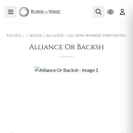
ACCUEIL
/
/
BAGUE
/
ALLIANCE
/
ALL.DEMI-BOMBÉE 3MM OR750J
Alliance Or Backsh
‹
›