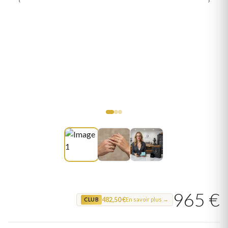
965 €
482,50 €
En savoir plus →
CLUB