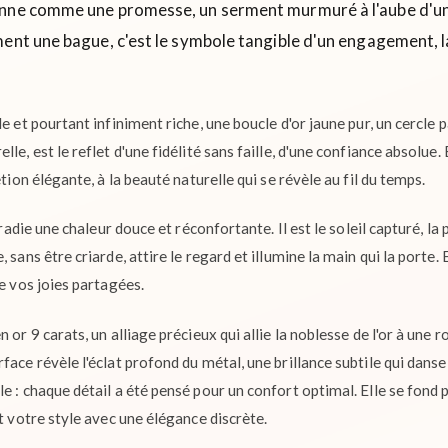
nne comme une promesse, un serment murmuré à l'aube d'une 
ent une bague, c'est le symbole tangible d'un engagement, la
e et pourtant infiniment riche, une boucle d'or jaune pur, un cercle p
le, est le reflet d'une fidélité sans faille, d'une confiance absolue. 
étion élégante, à la beauté naturelle qui se révèle au fil du temps.
irradie une chaleur douce et réconfortante. Il est le soleil capturé, l
 sans être criarde, attire le regard et illumine la main qui la porte. 
de vos joies partagées.
 or 9 carats, un alliage précieux qui allie la noblesse de l'or à une 
face révèle l'éclat profond du métal, une brillance subtile qui danse
e : chaque détail a été pensé pour un confort optimal. Elle se fond 
nt votre style avec une élégance discrète.