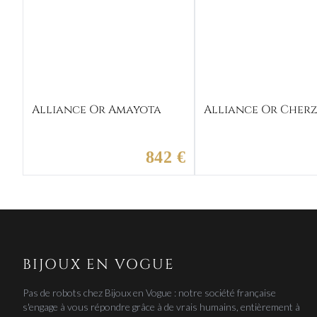
Alliance Or Amayota
Alliance Or Cher
842 €
BIJOUX EN VOGUE
Pas de robots chez Bijoux en Vogue : notre société française
s'engage à vous répondre grâce à de vrais humains, entièrement à