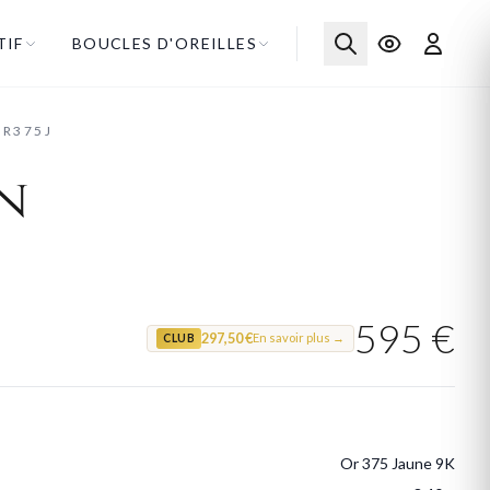
TIF
BOUCLES D'OREILLES
OR375J
n
595 €
297,50 €
En savoir plus →
CLUB
Or 375 Jaune 9K