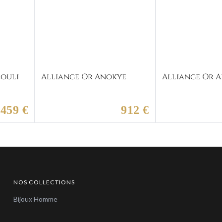
zouli
Alliance Or Anokye
Alliance Or A
459 €
912 €
NOS COLLECTIONS
Bijoux Homme