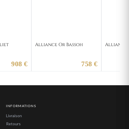
liet
Alliance Or Bassoh
Alliance
908 €
758 €
INFORMATIONS
Livraison
Retours