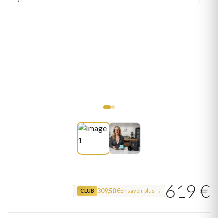
619 €
309,50 €
En savoir plus →
CLUB