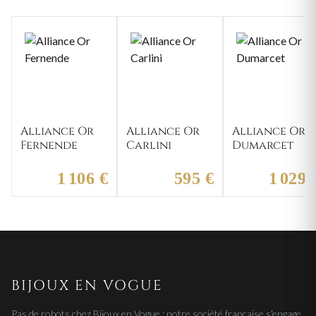
Alliance Or
Alliance Or
Alliance Or
Fernende
Carlini
Dumarcet
1 106 €
595 €
1 029 
BIJOUX EN VOGUE
Pas de robots chez Bijoux en Vogue : notre société française s'engage