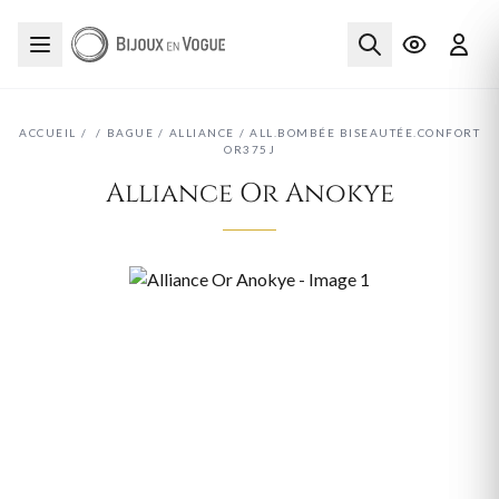
ACCUEIL
/
/
BAGUE
/
ALLIANCE
/
ALL.BOMBÉE BISEAUTÉE.CONFORT
OR375J
Alliance Or Anokye