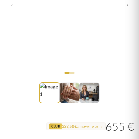
‹
›
655 €
327,50 €
En savoir plus →
CLUB