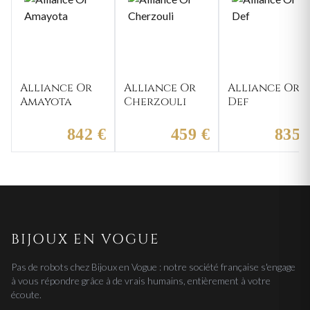
Alliance Or
Alliance Or
Alliance Or
Amayota
Cherzouli
Def
842 €
459 €
835 
BIJOUX EN VOGUE
Pas de robots chez Bijoux en Vogue : notre société française s'engage
à vous répondre grâce à de vrais humains, entièrement à votre
écoute.