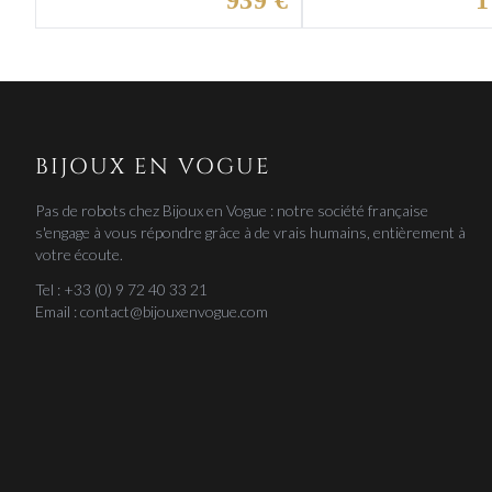
939 €
1
BIJOUX EN VOGUE
Pas de robots chez Bijoux en Vogue : notre société française
s'engage à vous répondre grâce à de vrais humains, entièrement à
votre écoute.
Tel : +33 (0) 9 72 40 33 21
Email : contact@bijouxenvogue.com