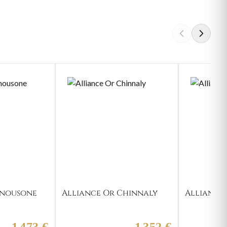
Anousone
Alliance Or Chinnaly
Alliance