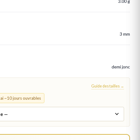
3.00 g
3 mm
demi jonc
Guide des tailles →
élai ~10 jours ouvrables