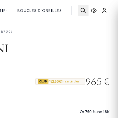
TIF
BOUCLES D'OREILLES
OR750J
ni
965 €
482,50 €
En savoir plus →
CLUB
Or 750 Jaune 18K