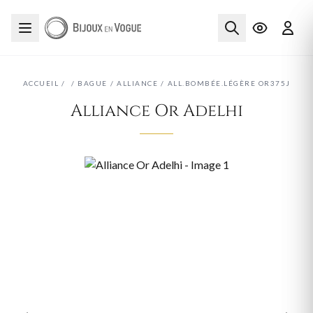
ACCUEIL
/
/
BAGUE
/
ALLIANCE
/
ALL.BOMBÉE.LÉGÈRE OR375J
Alliance Or Adelhi
‹
›