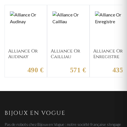
Alliance Or
Alliance Or
Alliance Or
Audinay
Cailliau
Enregistre
490 €
571 €
435 
BIJOUX EN VOGUE
Pas de robots chez Bijoux en Vogue : notre société française s'engage