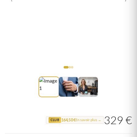
329 €
164,50 €
En savoir plus →
CLUB