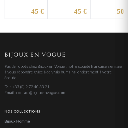
Argent Ashiq
Argent
Argent
Bouchouralhair
Beyram
45 €
45 €
50 
BIJOUX EN VOGUE
Pas de robots chez Bijoux en Vogue : notre société française s'engage
à vous répondre grâce à de vrais humains, entièrement à votre
écoute.
Tel : +33 (0) 9 72 40 33 21
Email : contact@bijouxenvogue.com
NOS COLLECTIONS
Bijoux Homme