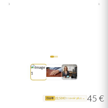
‹
›
45 €
22,50 €
En savoir plus →
CLUB