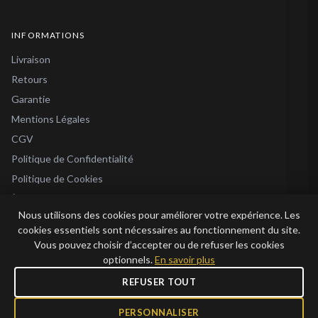
INFORMATIONS
Livraison
Retours
Garantie
Mentions Légales
CGV
Politique de Confidentialité
Politique de Cookies
À Propos
Nous utilisons des cookies pour améliorer votre expérience. Les
Blog
cookies essentiels sont nécessaires au fonctionnement du site.
Vous pouvez choisir d’accepter ou de refuser les cookies
optionnels.
En savoir plus
REFUSER TOUT
© 2026 Bijoux en Vogue. Tous droits réservés.
Bijoux en Vogue SAS · SIRET 915 286 975 00015 · RCS Antibes · TVA FR69 915
PERSONNALISER